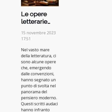
Le opere
letterarie
inconsuete
15 novembre 2023
che hanno
17:51
rivoluzionato
Nel vasto mare
il pensiero
della letteratura, ci
moderno
sono alcune opere
che, emergendo
dalle convenzioni,
hanno segnato un
punto di svolta nel
panorama del
pensiero moderno.
Questi scritti audaci
hanno infranto